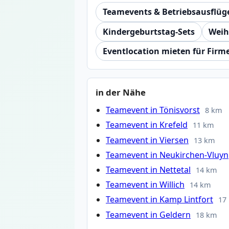
Teamevents & Betriebsausflüg
Kindergeburtstag-Sets
Weih
Eventlocation mieten für Firm
in der Nähe
Teamevent in Tönisvorst
8 km
Teamevent in Krefeld
11 km
Teamevent in Viersen
13 km
Teamevent in Neukirchen-Vluyn
Teamevent in Nettetal
14 km
Teamevent in Willich
14 km
Teamevent in Kamp Lintfort
17
Teamevent in Geldern
18 km