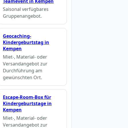
Teamevent in Kempen
Saisonal verfügbares
Gruppenangebot.
Geocaching-
Kindergeburtstag in
Kempen
Miet-, Material- oder
Versandangebot zur
Durchführung am
gewünschten Ort.
Escape-Room-Box für
Kindergeburtstage in
Kempen
Miet-, Material- oder
Versandangebot zur