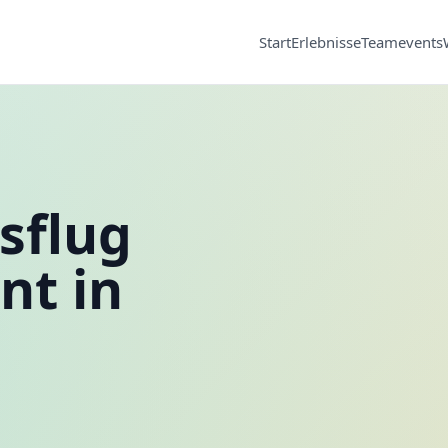
Start
Erlebnisse
Teamevents
sflug
nt in