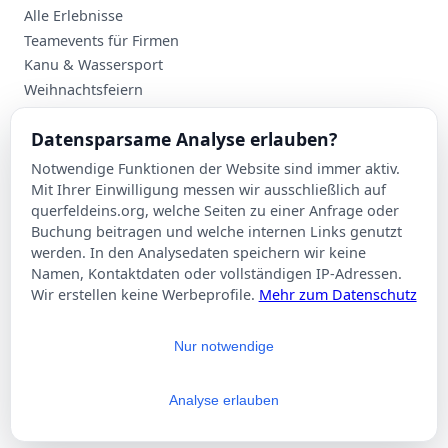
Alle Erlebnisse
Teamevents für Firmen
Kanu & Wassersport
Weihnachtsfeiern
Planung
Datensparsame Analyse erlauben?
Events nach Stadt
Notwendige Funktionen der Website sind immer aktiv.
Suche
Mit Ihrer Einwilligung messen wir ausschließlich auf
Kontakt
querfeldeins.org, welche Seiten zu einer Anfrage oder
Buchung beitragen und welche internen Links genutzt
Über Querfeldeins
werden. In den Analysedaten speichern wir keine
Namen, Kontaktdaten oder vollständigen IP-Adressen.
Rechtliches
Wir erstellen keine Werbeprofile.
Mehr zum Datenschutz
Impressum
Datenschutzerklärung
Nur notwendige
AGB
Cookie-Einstellungen
Analyse erlauben
© 2026 Querfeldeins.org – Alle Rechte vorbehalten.