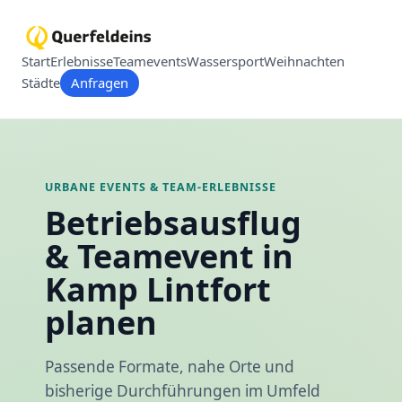
Start
Erlebnisse
Teamevents
Wassersport
Weihnachten
Städte
Anfragen
URBANE EVENTS & TEAM-ERLEBNISSE
Betriebsausflug
& Teamevent in
Kamp Lintfort
planen
Passende Formate, nahe Orte und
bisherige Durchführungen im Umfeld