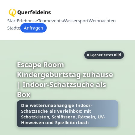
Start
Erlebnisse
Teamevents
Wassersport
Weihnachten
Städte
Anfragen
KI-generiertes Bild
Escape Room
Kindergeburtstag zuhause
| Indoor-Schatzsuche als
Box
Die wetterunabhängige Indoor-
Schatzsuche als Verleihbox: mit
Schatzkisten, Schlössern, Rätseln, UV-
Hinweisen und Spielleiterbuch