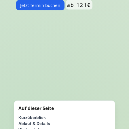
ab 121€
Jetzt Termin buchen
Auf dieser Seite
Kurzüberblick
Ablauf & Details