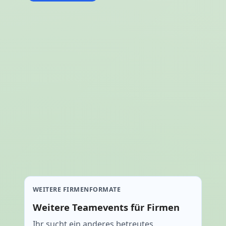
WEITERE FIRMENFORMATE
Weitere Teamevents für Firmen
Ihr sucht ein anderes betreutes