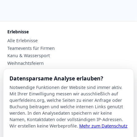
Erlebnisse
Alle Erlebnisse
Teamevents für Firmen
Kanu & Wassersport
Weihnachtsfeiern
Planung
Datensparsame Analyse erlauben?
Events nach Stadt
Notwendige Funktionen der Website sind immer aktiv.
Suche
Mit Ihrer Einwilligung messen wir ausschließlich auf
Kontakt
querfeldeins.org, welche Seiten zu einer Anfrage oder
Buchung beitragen und welche internen Links genutzt
Über Querfeldeins
werden. In den Analysedaten speichern wir keine
Namen, Kontaktdaten oder vollständigen IP-Adressen.
Rechtliches
Wir erstellen keine Werbeprofile.
Mehr zum Datenschutz
Impressum
Datenschutzerklärung