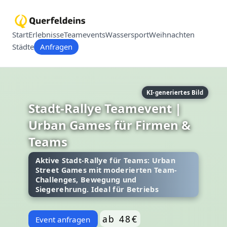
Start
Erlebnisse
Teamevents
Wassersport
Weihnachten
Städte
Anfragen
KI-generiertes Bild
Stadt-Rallye Teamevent |
Urban Games für Firmen &
Teams
Aktive Stadt-Rallye für Teams: Urban
Street Games mit moderierten Team-
Challenges, Bewegung und
Siegerehrung. Ideal für Betriebs
ab 48€
Event anfragen