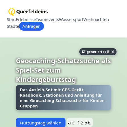
Start
Erlebnisse
Teamevents
Wassersport
Weihnachten
Städte
Anfragen
KI-generiertes Bild
Geocaching-Schatzsuche als
Spiel-Set zum
Kindergeburtstag
Das Ausleih-Set mit GPS-Gerät,
Roadbook, Stationen und Anleitung für
eine Geocaching-Schatzsuche für Kinder-
Gruppen
ab 125€
Nutzungstag wählen