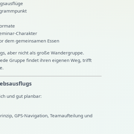
ngsausflüge
ogrammpunkt
formate
Seminar-Charakter
vor dem gemeinsamen Essen
egs, aber nicht als große Wandergruppe.
Jede Gruppe findet ihren eigenen Weg, trifft
e.
iebsausflugs
lich und gut planbar:
rinzip, GPS-Navigation, Teamaufteilung und