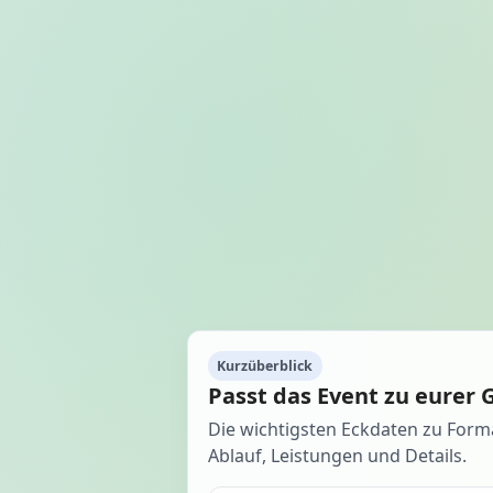
Kurzüberblick
Passt das Event zu eurer 
Die wichtigsten Eckdaten zu Form
Ablauf, Leistungen und Details.