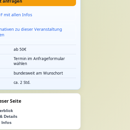
t anfragen
F mit allen Infos
rnativen zu dieser Veranstaltung
en
ab 50€
Termin im Anfrageformular
e
wählen
bundesweit am Wunschort
ca. 2 Std.
eser Seite
erblick
& Details
 Infos