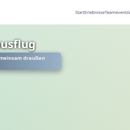
Start
Erlebnisse
Teamevents
usflug
gemeinsam draußen