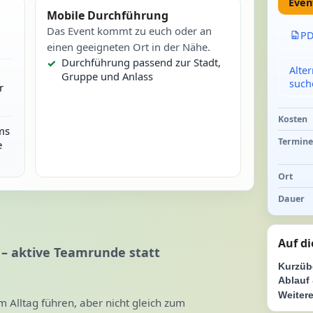
Even
Mobile Durchführung
Das Event kommt zu euch oder an
PD
einen geeigneten Ort in der Nähe.
Durchführung passend zur Stadt,
Alte
Gruppe und Anlass
such
r
Kosten
ms
Termin
e
Ort
Dauer
Auf di
 – aktive Teamrunde statt
Kurzüb
Ablauf 
Weitere
m Alltag führen, aber nicht gleich zum