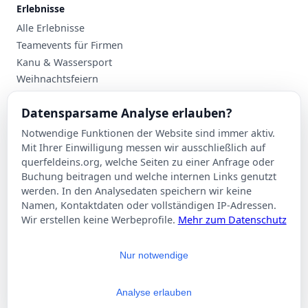
Erlebnisse
Alle Erlebnisse
Teamevents für Firmen
Kanu & Wassersport
Weihnachtsfeiern
Planung
Datensparsame Analyse erlauben?
Events nach Stadt
Notwendige Funktionen der Website sind immer aktiv.
Suche
Mit Ihrer Einwilligung messen wir ausschließlich auf
Kontakt
querfeldeins.org, welche Seiten zu einer Anfrage oder
Buchung beitragen und welche internen Links genutzt
Über Querfeldeins
werden. In den Analysedaten speichern wir keine
Namen, Kontaktdaten oder vollständigen IP-Adressen.
Rechtliches
Wir erstellen keine Werbeprofile.
Mehr zum Datenschutz
Impressum
Datenschutzerklärung
Nur notwendige
AGB
Cookie-Einstellungen
Analyse erlauben
© 2026 Querfeldeins.org – Alle Rechte vorbehalten.