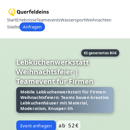
Start
Erlebnisse
Teamevents
Wassersport
Weihnachten
Städte
Anfragen
KI-generiertes Bild
Lebkuchenwerkstatt
Weihnachtsfeier |
Teamevent für Firmen
Mobile Lebkuchenwerkstatt für Firmen-
Weihnachtsfeiern: Teams bauen kreative
Lebkuchenhäuser mit Material,
Moderation, Knusper-Sh
ab 52€
Event anfragen