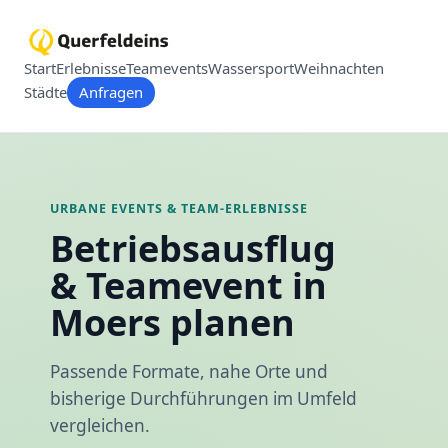
Start
Erlebnisse
Teamevents
Wassersport
Weihnachten
Städte
Anfragen
URBANE EVENTS & TEAM-ERLEBNISSE
Betriebsausflug
& Teamevent in
Moers planen
Passende Formate, nahe Orte und
bisherige Durchführungen im Umfeld
vergleichen.