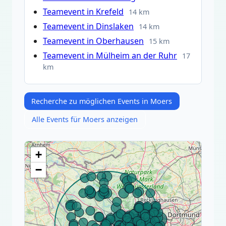
Teamevent in Krefeld
14 km
Teamevent in Dinslaken
14 km
Teamevent in Oberhausen
15 km
Teamevent in Mülheim an der Ruhr
17
km
Recherche zu möglichen Events in Moers
Alle Events für Moers anzeigen
+
−