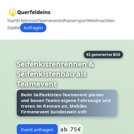
Start
Erlebnisse
Teamevents
Wassersport
Weihnachten
Städte
Anfragen
KI-generiertes Bild
Seifenkistenrennen &
Seifenkistenbau als
Teamevent
Beim Seifenkisten-Teamevent planen
und bauen Teams eigene Fahrzeuge und
treten im Rennen an. Mobiles
Firmenevent bundesweit anfr
ab 75€
Event anfragen