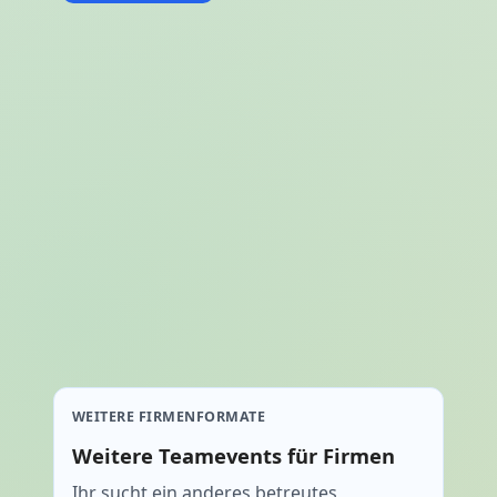
WEITERE FIRMENFORMATE
Weitere Teamevents für Firmen
Ihr sucht ein anderes betreutes