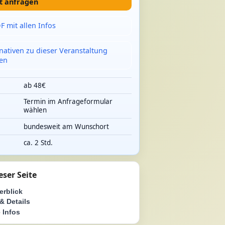
t anfragen
F mit allen Infos
rnativen zu dieser Veranstaltung
en
ab 48€
Termin im Anfrageformular
e
wählen
bundesweit am Wunschort
ca. 2 Std.
eser Seite
erblick
& Details
 Infos