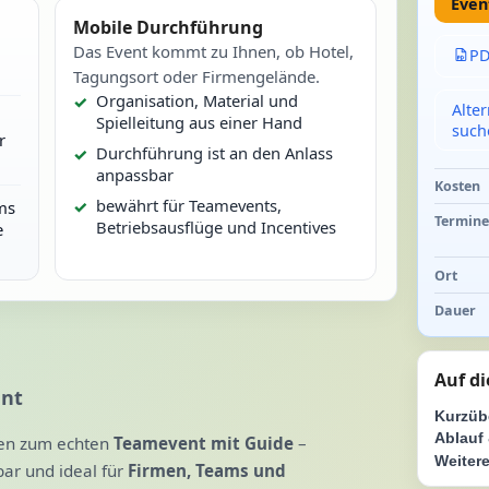
Even
Mobile Durchführung
Das Event kommt zu Ihnen, ob Hotel,
PD
Tagungsort oder Firmengelände.
Organisation, Material und
Alte
Spielleitung aus einer Hand
such
r
Durchführung ist an den Anlass
anpassbar
Kosten
bewährt für Teamevents,
ms
Termin
Betriebsausflüge und Incentives
e
Ort
Dauer
Auf di
ent
Kurzüb
Ablauf 
ßen zum echten
Teamevent mit Guide
–
Weitere
bar und ideal für
Firmen, Teams und