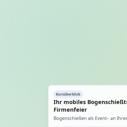
Kurzüberblick
Ihr mobiles Bogenschießtu
Firmenfeier
Bogenschießen als Event– an Ihre