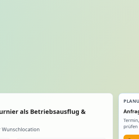
PLAN
rnier als Betriebsausflug &
Anfra
Termin
prüfen 
r Wunschlocation