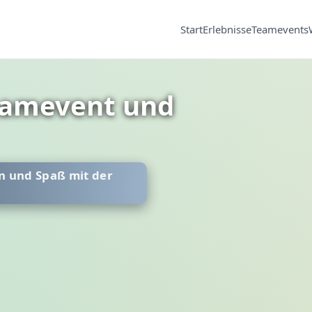
Start
Erlebnisse
Teamevents
eamevent und
n und Spaß mit der