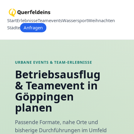
Start
Erlebnisse
Teamevents
Wassersport
Weihnachten
Städte
Anfragen
URBANE EVENTS & TEAM-ERLEBNISSE
Betriebsausflug
& Teamevent in
Göppingen
planen
Passende Formate, nahe Orte und
bisherige Durchführungen im Umfeld