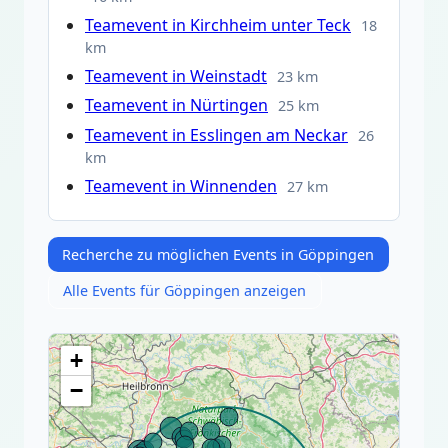
Teamevent in Kirchheim unter Teck
18
km
Teamevent in Weinstadt
23 km
Teamevent in Nürtingen
25 km
Teamevent in Esslingen am Neckar
26
km
Teamevent in Winnenden
27 km
Recherche zu möglichen Events in Göppingen
Alle Events für Göppingen anzeigen
+
−