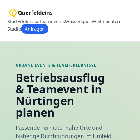
Start
Erlebnisse
Teamevents
Wassersport
Weihnachten
Städte
Anfragen
URBANE EVENTS & TEAM-ERLEBNISSE
Betriebsausflug
& Teamevent in
Nürtingen
planen
Passende Formate, nahe Orte und
bisherige Durchführungen im Umfeld