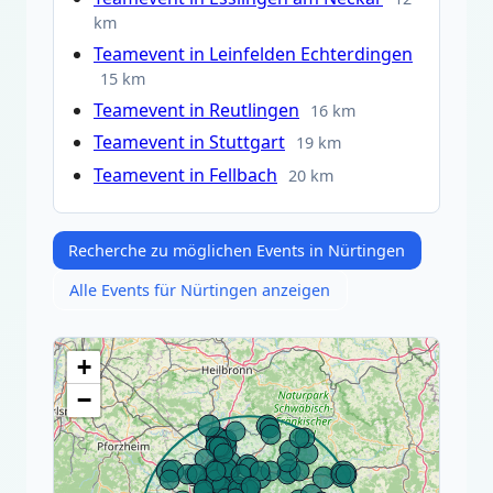
km
Teamevent in Leinfelden Echterdingen
15 km
Teamevent in Reutlingen
16 km
Teamevent in Stuttgart
19 km
Teamevent in Fellbach
20 km
Recherche zu möglichen Events in Nürtingen
Alle Events für Nürtingen anzeigen
+
−