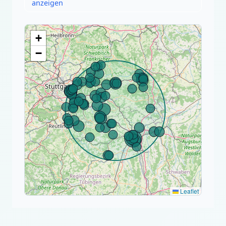
anzeigen
+
−
Leaflet