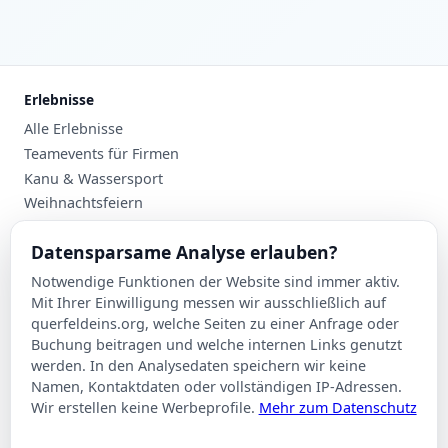
Erlebnisse
Alle Erlebnisse
Teamevents für Firmen
Kanu & Wassersport
Weihnachtsfeiern
Planung
Datensparsame Analyse erlauben?
Events nach Stadt
Notwendige Funktionen der Website sind immer aktiv.
Suche
Mit Ihrer Einwilligung messen wir ausschließlich auf
Kontakt
querfeldeins.org, welche Seiten zu einer Anfrage oder
Buchung beitragen und welche internen Links genutzt
Über Querfeldeins
werden. In den Analysedaten speichern wir keine
Namen, Kontaktdaten oder vollständigen IP-Adressen.
Rechtliches
Wir erstellen keine Werbeprofile.
Mehr zum Datenschutz
Impressum
Datenschutzerklärung