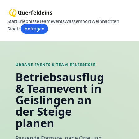
Start
Erlebnisse
Teamevents
Wassersport
Weihnachten
Städte
Anfragen
URBANE EVENTS & TEAM-ERLEBNISSE
Betriebsausflug
& Teamevent in
Geislingen an
der Steige
planen
Passende Formate, nahe Orte und