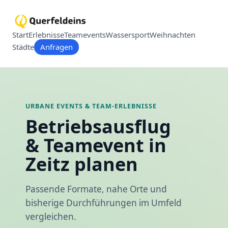
Start
Erlebnisse
Teamevents
Wassersport
Weihnachten
Städte
Anfragen
URBANE EVENTS & TEAM-ERLEBNISSE
Betriebsausflug
& Teamevent in
Zeitz planen
Passende Formate, nahe Orte und
bisherige Durchführungen im Umfeld
vergleichen.