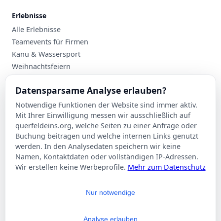
Erlebnisse
Alle Erlebnisse
Teamevents für Firmen
Kanu & Wassersport
Weihnachtsfeiern
Planung
Datensparsame Analyse erlauben?
Events nach Stadt
Notwendige Funktionen der Website sind immer aktiv.
Suche
Mit Ihrer Einwilligung messen wir ausschließlich auf
Kontakt
querfeldeins.org, welche Seiten zu einer Anfrage oder
Buchung beitragen und welche internen Links genutzt
Über Querfeldeins
werden. In den Analysedaten speichern wir keine
Namen, Kontaktdaten oder vollständigen IP-Adressen.
Rechtliches
Wir erstellen keine Werbeprofile.
Mehr zum Datenschutz
Impressum
Datenschutzerklärung
Nur notwendige
AGB
Cookie-Einstellungen
Analyse erlauben