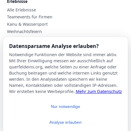
Erlebnisse
Alle Erlebnisse
Teamevents für Firmen
Kanu & Wassersport
Weihnachtsfeiern
Planung
Datensparsame Analyse erlauben?
Events nach Stadt
Notwendige Funktionen der Website sind immer aktiv.
Suche
Mit Ihrer Einwilligung messen wir ausschließlich auf
Kontakt
querfeldeins.org, welche Seiten zu einer Anfrage oder
Buchung beitragen und welche internen Links genutzt
Über Querfeldeins
werden. In den Analysedaten speichern wir keine
Namen, Kontaktdaten oder vollständigen IP-Adressen.
Rechtliches
Wir erstellen keine Werbeprofile.
Mehr zum Datenschutz
Impressum
Datenschutzerklärung
Nur notwendige
AGB
Cookie-Einstellungen
Analyse erlauben
© 2026 Querfeldeins.org – Alle Rechte vorbehalten.