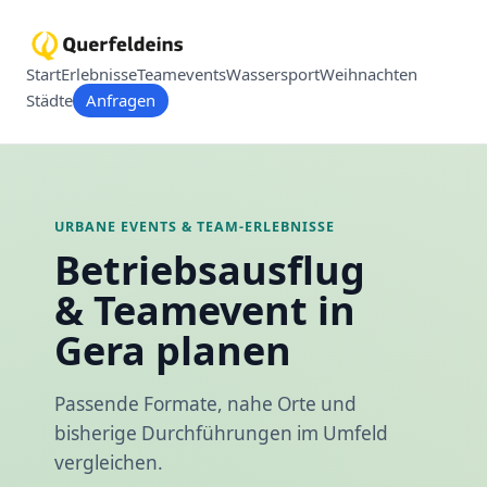
Start
Erlebnisse
Teamevents
Wassersport
Weihnachten
Städte
Anfragen
URBANE EVENTS & TEAM-ERLEBNISSE
Betriebsausflug
& Teamevent in
Gera planen
Passende Formate, nahe Orte und
bisherige Durchführungen im Umfeld
vergleichen.