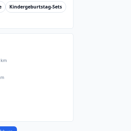
e
Kindergeburtstag-Sets
 km
km