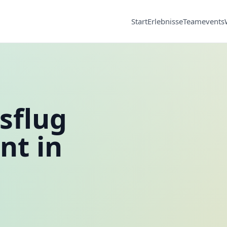
Start
Erlebnisse
Teamevents
sflug
nt in