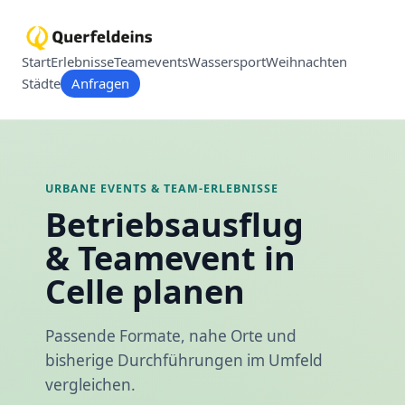
Start
Erlebnisse
Teamevents
Wassersport
Weihnachten
Städte
Anfragen
URBANE EVENTS & TEAM-ERLEBNISSE
Betriebsausflug
& Teamevent in
Celle planen
Passende Formate, nahe Orte und
bisherige Durchführungen im Umfeld
vergleichen.