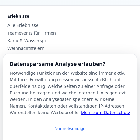
Erlebnisse
Alle Erlebnisse
Teamevents für Firmen
Kanu & Wassersport
Weihnachtsfeiern
Planung
Datensparsame Analyse erlauben?
Events nach Stadt
Notwendige Funktionen der Website sind immer aktiv.
Suche
Mit Ihrer Einwilligung messen wir ausschließlich auf
Kontakt
querfeldeins.org, welche Seiten zu einer Anfrage oder
Buchung beitragen und welche internen Links genutzt
Über Querfeldeins
werden. In den Analysedaten speichern wir keine
Namen, Kontaktdaten oder vollständigen IP-Adressen.
Rechtliches
Wir erstellen keine Werbeprofile.
Mehr zum Datenschutz
Impressum
Datenschutzerklärung
Nur notwendige
AGB
Cookie-Einstellungen