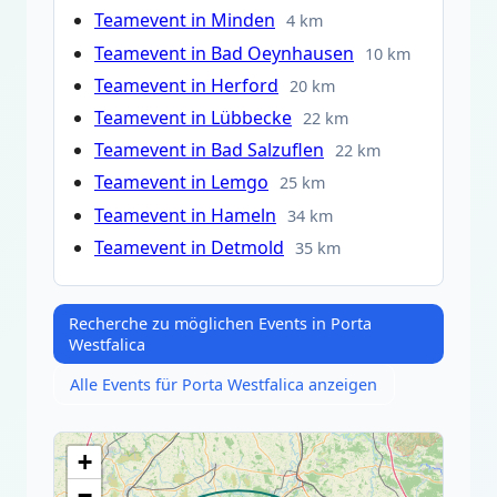
Teamevent in Minden
4 km
Teamevent in Bad Oeynhausen
10 km
Teamevent in Herford
20 km
Teamevent in Lübbecke
22 km
Teamevent in Bad Salzuflen
22 km
Teamevent in Lemgo
25 km
Teamevent in Hameln
34 km
Teamevent in Detmold
35 km
Recherche zu möglichen Events in Porta
Westfalica
Alle Events für Porta Westfalica anzeigen
+
−