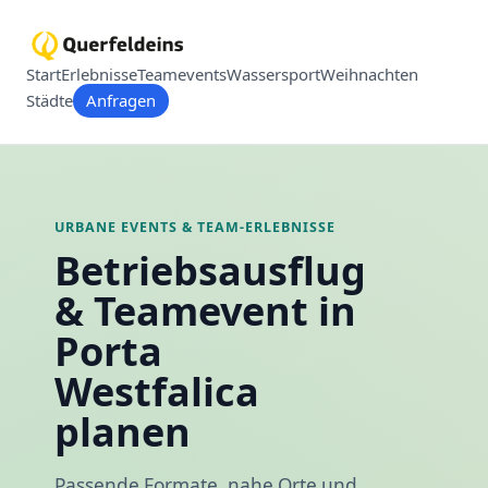
Start
Erlebnisse
Teamevents
Wassersport
Weihnachten
Städte
Anfragen
URBANE EVENTS & TEAM-ERLEBNISSE
Betriebsausflug
& Teamevent in
Porta
Westfalica
planen
Passende Formate, nahe Orte und