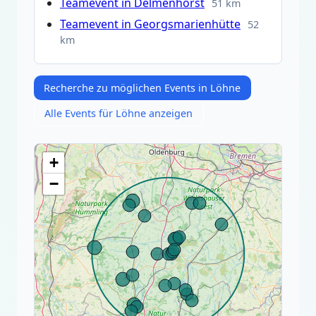
Teamevent in Delmenhorst
51 km
Teamevent in Georgsmarienhütte
52
km
Recherche zu möglichen Events in Löhne
Alle Events für Löhne anzeigen
+
−