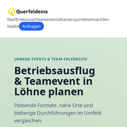
Start
Erlebnisse
Teamevents
Wassersport
Weihnachten
Städte
Anfragen
URBANE EVENTS & TEAM-ERLEBNISSE
Betriebsausflug
& Teamevent in
Löhne planen
Passende Formate, nahe Orte und
bisherige Durchführungen im Umfeld
vergleichen.