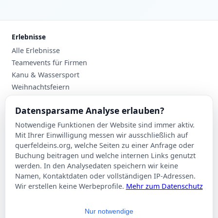
Erlebnisse
Alle Erlebnisse
Teamevents für Firmen
Kanu & Wassersport
Weihnachtsfeiern
Planung
Datensparsame Analyse erlauben?
Events nach Stadt
Notwendige Funktionen der Website sind immer aktiv.
Suche
Mit Ihrer Einwilligung messen wir ausschließlich auf
Kontakt
querfeldeins.org, welche Seiten zu einer Anfrage oder
Buchung beitragen und welche internen Links genutzt
Über Querfeldeins
werden. In den Analysedaten speichern wir keine
Namen, Kontaktdaten oder vollständigen IP-Adressen.
Rechtliches
Wir erstellen keine Werbeprofile.
Mehr zum Datenschutz
Impressum
Datenschutzerklärung
Nur notwendige
AGB