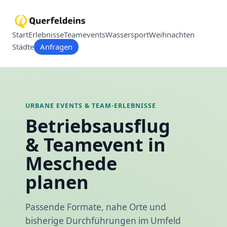
Start
Erlebnisse
Teamevents
Wassersport
Weihnachten
Städte
Anfragen
URBANE EVENTS & TEAM-ERLEBNISSE
Betriebsausflug
& Teamevent in
Meschede
planen
Passende Formate, nahe Orte und
bisherige Durchführungen im Umfeld