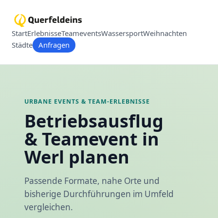
Start
Erlebnisse
Teamevents
Wassersport
Weihnachten
Städte
Anfragen
URBANE EVENTS & TEAM-ERLEBNISSE
Betriebsausflug
& Teamevent in
Werl planen
Passende Formate, nahe Orte und
bisherige Durchführungen im Umfeld
vergleichen.