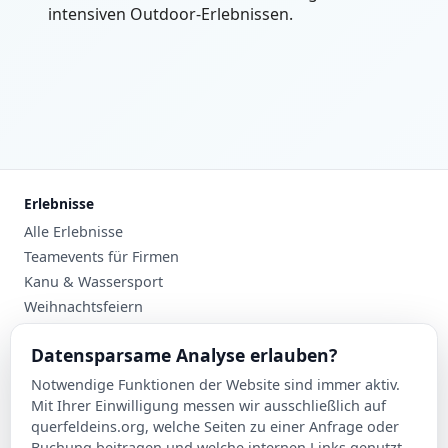
intensiven Outdoor-Erlebnissen.
Erlebnisse
Alle Erlebnisse
Teamevents für Firmen
Kanu & Wassersport
Weihnachtsfeiern
Planung
Datensparsame Analyse erlauben?
Events nach Stadt
Notwendige Funktionen der Website sind immer aktiv.
Suche
Mit Ihrer Einwilligung messen wir ausschließlich auf
Kontakt
querfeldeins.org, welche Seiten zu einer Anfrage oder
Buchung beitragen und welche internen Links genutzt