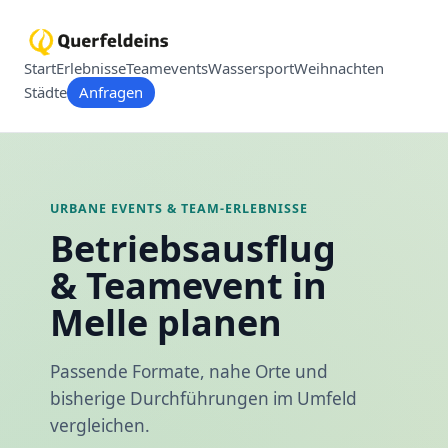
Start
Erlebnisse
Teamevents
Wassersport
Weihnachten
Städte
Anfragen
URBANE EVENTS & TEAM-ERLEBNISSE
Betriebsausflug
& Teamevent in
Melle planen
Passende Formate, nahe Orte und
bisherige Durchführungen im Umfeld
vergleichen.