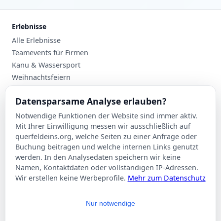
Erlebnisse
Alle Erlebnisse
Teamevents für Firmen
Kanu & Wassersport
Weihnachtsfeiern
Planung
Datensparsame Analyse erlauben?
Events nach Stadt
Notwendige Funktionen der Website sind immer aktiv.
Suche
Mit Ihrer Einwilligung messen wir ausschließlich auf
Kontakt
querfeldeins.org, welche Seiten zu einer Anfrage oder
Buchung beitragen und welche internen Links genutzt
Über Querfeldeins
werden. In den Analysedaten speichern wir keine
Namen, Kontaktdaten oder vollständigen IP-Adressen.
Rechtliches
Wir erstellen keine Werbeprofile.
Mehr zum Datenschutz
Impressum
Datenschutzerklärung
Nur notwendige
AGB
Cookie-Einstellungen