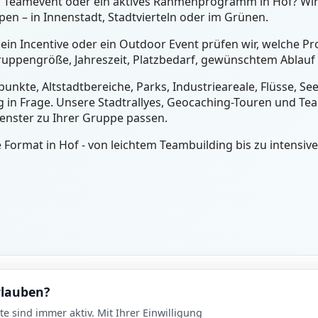
ein Teamevent oder ein aktives Rahmenprogramm in Hof? Wi
n – in Innenstadt, Stadtvierteln oder im Grünen.
ein Incentive oder ein Outdoor Event prüfen wir, welche Pr
ruppengröße, Jahreszeit, Platzbedarf, gewünschtem Ablauf 
unkte, Altstadtbereiche, Parks, Industrieareale, Flüsse, S
 in Frage. Unsere Stadtrallyes, Geocaching-Touren und Tea
fenster zu Ihrer Gruppe passen.
ormat in Hof - von leichtem Teambuilding bis zu intensiv
Planung
Rech
rlauben?
Events nach Stadt
Imp
 sind immer aktiv. Mit Ihrer Einwilligung
Suche
Date