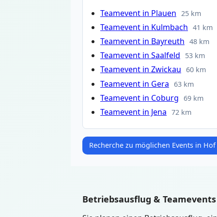
Teamevent in Plauen
25 km
Teamevent in Kulmbach
41 km
Teamevent in Bayreuth
48 km
Teamevent in Saalfeld
53 km
Teamevent in Zwickau
60 km
Teamevent in Gera
63 km
Teamevent in Coburg
69 km
Teamevent in Jena
72 km
Recherche zu möglichen Events in Hof
Betriebsausflug & Teamevents 