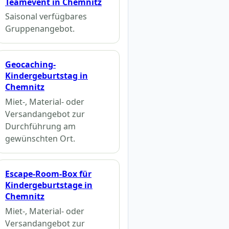
Teamevent in Chemnitz
Saisonal verfügbares
Gruppenangebot.
Geocaching-
Kindergeburtstag in
Chemnitz
Miet-, Material- oder
Versandangebot zur
Durchführung am
gewünschten Ort.
Escape-Room-Box für
Kindergeburtstage in
Chemnitz
Miet-, Material- oder
Versandangebot zur