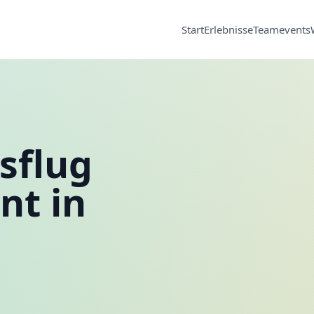
Start
Erlebnisse
Teamevents
sflug
nt in