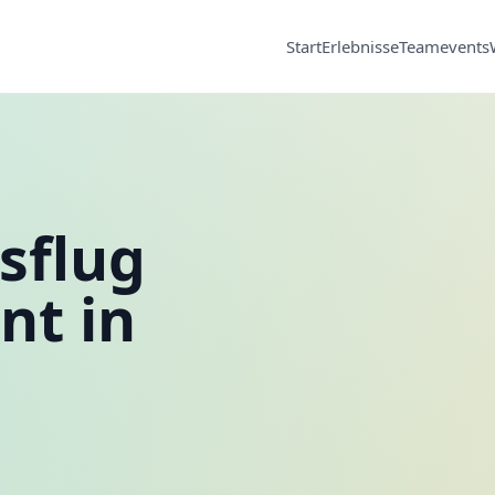
Start
Erlebnisse
Teamevents
sflug
nt in