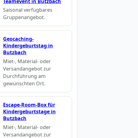
Teamevent in Butzbach
Saisonal verfügbares
Gruppenangebot.
Geocaching-
Kindergeburtstag in
Butzbach
Miet-, Material- oder
Versandangebot zur
Durchführung am
gewünschten Ort.
Escape-Room-Box für
Kindergeburtstage in
Butzbach
Miet-, Material- oder
Versandangebot zur