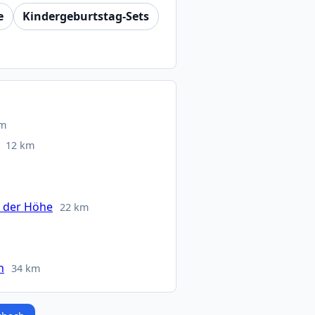
e
Kindergeburtstag-Sets
km
12 km
 der Höhe
22 km
n
34 km