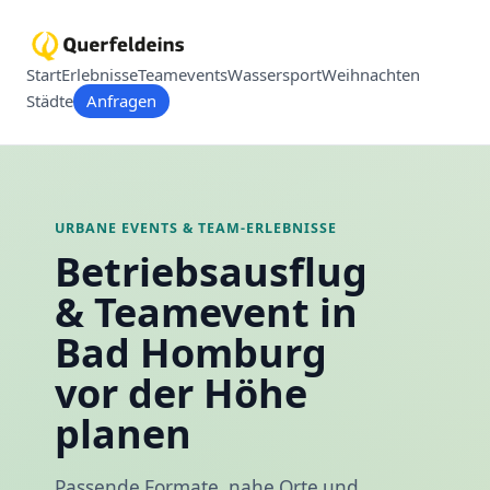
Start
Erlebnisse
Teamevents
Wassersport
Weihnachten
Städte
Anfragen
URBANE EVENTS & TEAM-ERLEBNISSE
Betriebsausflug
& Teamevent in
Bad Homburg
vor der Höhe
planen
Passende Formate, nahe Orte und