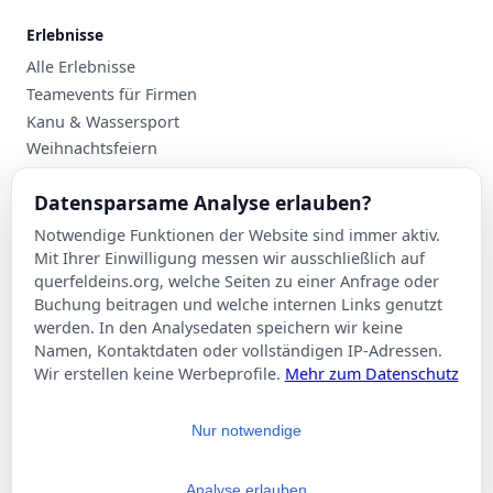
Erlebnisse
Alle Erlebnisse
Teamevents für Firmen
Kanu & Wassersport
Weihnachtsfeiern
Planung
Datensparsame Analyse erlauben?
Events nach Stadt
Notwendige Funktionen der Website sind immer aktiv.
Suche
Mit Ihrer Einwilligung messen wir ausschließlich auf
Kontakt
querfeldeins.org, welche Seiten zu einer Anfrage oder
Buchung beitragen und welche internen Links genutzt
Über Querfeldeins
werden. In den Analysedaten speichern wir keine
Namen, Kontaktdaten oder vollständigen IP-Adressen.
Rechtliches
Wir erstellen keine Werbeprofile.
Mehr zum Datenschutz
Impressum
Datenschutzerklärung
Nur notwendige
AGB
Cookie-Einstellungen
Analyse erlauben