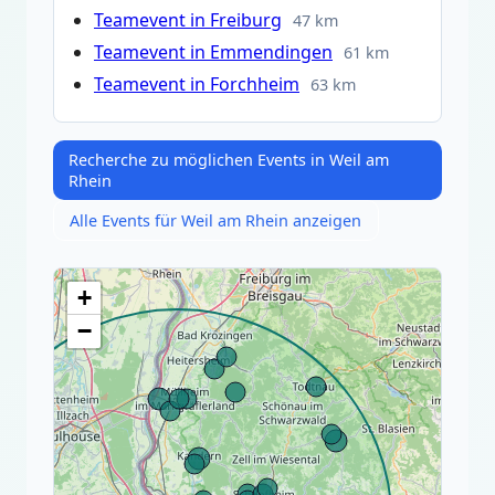
Teamevent in Freiburg
47 km
Teamevent in Emmendingen
61 km
Teamevent in Forchheim
63 km
Recherche zu möglichen Events in Weil am
Rhein
Alle Events für Weil am Rhein anzeigen
+
−