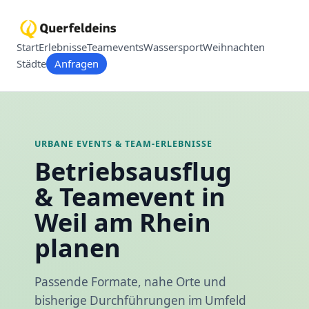
Start
Erlebnisse
Teamevents
Wassersport
Weihnachten
Städte
Anfragen
URBANE EVENTS & TEAM-ERLEBNISSE
Betriebsausflug
& Teamevent in
Weil am Rhein
planen
Passende Formate, nahe Orte und
bisherige Durchführungen im Umfeld