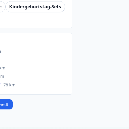
e
Kindergeburtstag-Sets
m
m
 km
km
f
78 km
hwedt