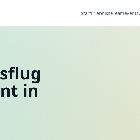
Start
Erlebnisse
Teamevents
sflug
nt in