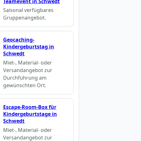
Teamevent in Schwedt
Saisonal verfügbares
Gruppenangebot.
Geocaching-
Kindergeburtstag in
Schwedt
Miet-, Material- oder
Versandangebot zur
Durchführung am
gewünschten Ort.
Escape-Room-Box für
Kindergeburtstage in
Schwedt
Miet-, Material- oder
Versandangebot zur