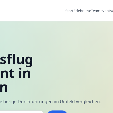
Start
Erlebnisse
Teamevents
sflug
nt in
en
isherige Durchführungen im Umfeld vergleichen.