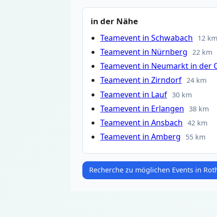
in der Nähe
Teamevent in Schwabach
12 k
Teamevent in Nürnberg
22 km
Teamevent in Neumarkt in der 
Teamevent in Zirndorf
24 km
Teamevent in Lauf
30 km
Teamevent in Erlangen
38 km
Teamevent in Ansbach
42 km
Teamevent in Amberg
55 km
Recherche zu möglichen Events in Rot