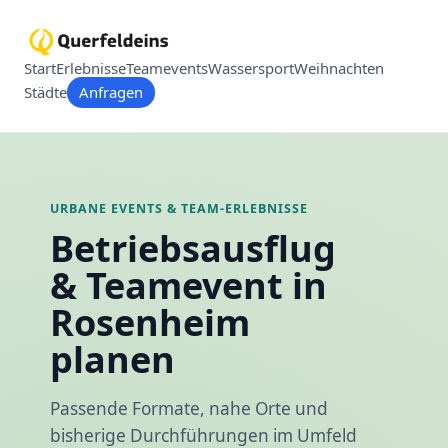
Start
Erlebnisse
Teamevents
Wassersport
Weihnachten
Städte
Anfragen
URBANE EVENTS & TEAM-ERLEBNISSE
Betriebsausflug
& Teamevent in
Rosenheim
planen
Passende Formate, nahe Orte und
bisherige Durchführungen im Umfeld