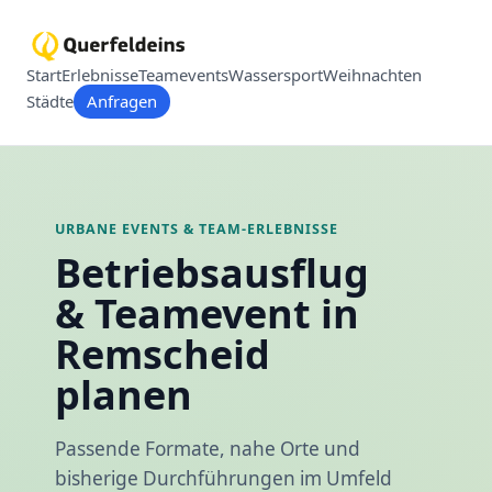
Start
Erlebnisse
Teamevents
Wassersport
Weihnachten
Städte
Anfragen
URBANE EVENTS & TEAM-ERLEBNISSE
Betriebsausflug
& Teamevent in
Remscheid
planen
Passende Formate, nahe Orte und
bisherige Durchführungen im Umfeld