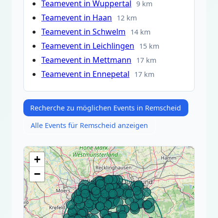
Teamevent in Wuppertal
9 km
Teamevent in Haan
12 km
Teamevent in Schwelm
14 km
Teamevent in Leichlingen
15 km
Teamevent in Mettmann
17 km
Teamevent in Ennepetal
17 km
Recherche zu möglichen Events in Remscheid
Alle Events für Remscheid anzeigen
+
−