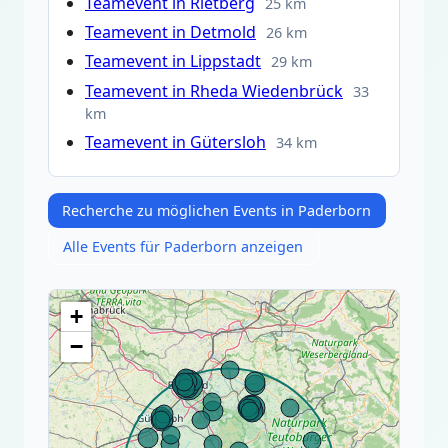
Teamevent in Rietberg
25 km
Teamevent in Detmold
26 km
Teamevent in Lippstadt
29 km
Teamevent in Rheda Wiedenbrück
33
km
Teamevent in Gütersloh
34 km
Recherche zu möglichen Events in Paderborn
Alle Events für Paderborn anzeigen
+
−