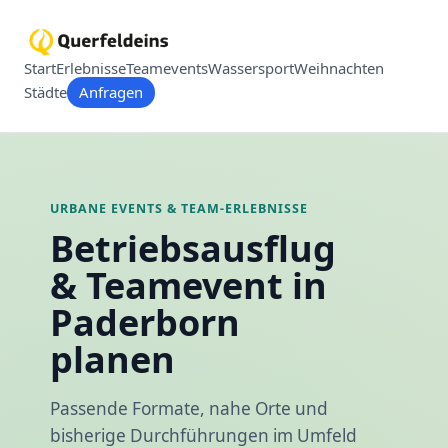
Start
Erlebnisse
Teamevents
Wassersport
Weihnachten
Städte
Anfragen
URBANE EVENTS & TEAM-ERLEBNISSE
Betriebsausflug
& Teamevent in
Paderborn
planen
Passende Formate, nahe Orte und
bisherige Durchführungen im Umfeld