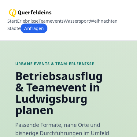
Start
Erlebnisse
Teamevents
Wassersport
Weihnachten
Städte
Anfragen
URBANE EVENTS & TEAM-ERLEBNISSE
Betriebsausflug
& Teamevent in
Ludwigsburg
planen
Passende Formate, nahe Orte und
bisherige Durchführungen im Umfeld