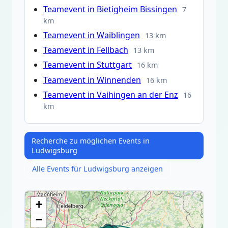
Teamevent in Bietigheim Bissingen
7
km
Teamevent in Waiblingen
13 km
Teamevent in Fellbach
13 km
Teamevent in Stuttgart
16 km
Teamevent in Winnenden
16 km
Teamevent in Vaihingen an der Enz
16
km
Recherche zu möglichen Events in
Ludwigsburg
Alle Events für Ludwigsburg anzeigen
+
−