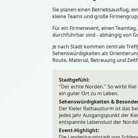
Sie planen einen Betriebsausflug, e
kleine Teams und große Firmengruppe
Für ein Firmenevent, einen Teamtag, 
durchführbar sind - abhängig von G
Je nach Stadt kommen zentrale Treffp
Sehenswürdigkeiten als Orientierung
Route, Material, Betreuung und Zeit
Stadtgefühl:
"Der echte Norden." So wirbt Kiel s
ein guter Ort zu m Leben.
Sehenswürdigkeiten & Besonder
Der Kieler Rathausturm ist das be
jedes Jahr Ausgangspunkt der Kiel
entspannte Lebenslust der Nordde
Event-Highlight:
Die Landeshauptstadt von Schleswi