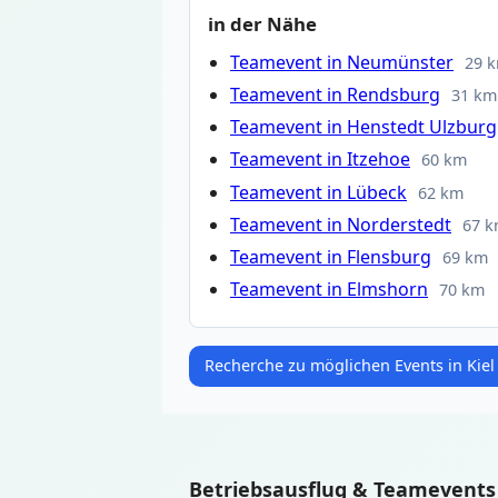
in der Nähe
Teamevent in Neumünster
29 
Teamevent in Rendsburg
31 km
Teamevent in Henstedt Ulzburg
Teamevent in Itzehoe
60 km
Teamevent in Lübeck
62 km
Teamevent in Norderstedt
67 
Teamevent in Flensburg
69 km
Teamevent in Elmshorn
70 km
Recherche zu möglichen Events in Kiel
Betriebsausflug & Teamevents i