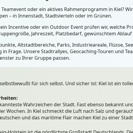
in Teamevent oder ein aktives Rahmenprogramm in Kiel? Wi
n – in Innenstadt, Stadtvierteln oder im Grünen.
ein Incentive oder ein Outdoor Event prüfen wir, welche Pro
ruppengröße, Jahreszeit, Platzbedarf, gewünschtem Ablauf 
unkte, Altstadtbereiche, Parks, Industrieareale, Flüsse, S
 in Frage. Unsere Stadtrallyes, Geocaching-Touren und Tea
fenster zu Ihrer Gruppe passen.
elbstbewußt für sich selbst. Und sicher ist: Kiel ist ein tol
heiten:
kannteste Wahrzeichen der Stadt. Fast ebenso bekannt und 
er Wochen. In Kiel schmeckt die Luft nach Salz und geräuch
utschen und das maritime Flair machen Kiel zu einer Stadt
g-Holstein ist die nördlichste Großstadt Deutschlands. Die 