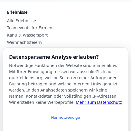
Erlebnisse
Alle Erlebnisse
Teamevents für Firmen
Kanu & Wassersport
Weihnachtsfeiern
Planung
Datensparsame Analyse erlauben?
Events nach Stadt
Notwendige Funktionen der Website sind immer aktiv.
Suche
Mit Ihrer Einwilligung messen wir ausschließlich auf
Kontakt
querfeldeins.org, welche Seiten zu einer Anfrage oder
Buchung beitragen und welche internen Links genutzt
Über Querfeldeins
werden. In den Analysedaten speichern wir keine
Namen, Kontaktdaten oder vollständigen IP-Adressen.
Rechtliches
Wir erstellen keine Werbeprofile.
Mehr zum Datenschutz
Impressum
Datenschutzerklärung
Nur notwendige
AGB
Cookie-Einstellungen