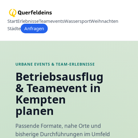
Start
Erlebnisse
Teamevents
Wassersport
Weihnachten
Städte
Anfragen
URBANE EVENTS & TEAM-ERLEBNISSE
Betriebsausflug
& Teamevent in
Kempten
planen
Passende Formate, nahe Orte und
bisherige Durchführungen im Umfeld