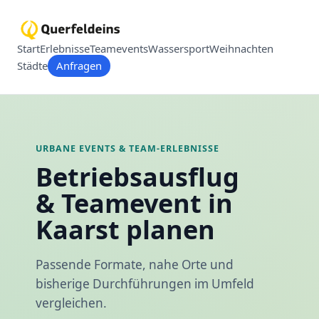
Start
Erlebnisse
Teamevents
Wassersport
Weihnachten
Städte
Anfragen
URBANE EVENTS & TEAM-ERLEBNISSE
Betriebsausflug
& Teamevent in
Kaarst planen
Passende Formate, nahe Orte und
bisherige Durchführungen im Umfeld
vergleichen.