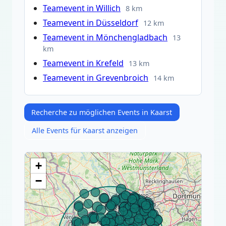
Teamevent in Willich
8 km
Teamevent in Düsseldorf
12 km
Teamevent in Mönchengladbach
13
km
Teamevent in Krefeld
13 km
Teamevent in Grevenbroich
14 km
Recherche zu möglichen Events in Kaarst
Alle Events für Kaarst anzeigen
+
−