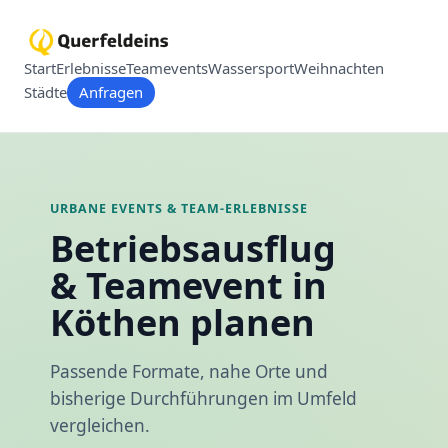
Start
Erlebnisse
Teamevents
Wassersport
Weihnachten
Städte
Anfragen
URBANE EVENTS & TEAM-ERLEBNISSE
Betriebsausflug
& Teamevent in
Köthen planen
Passende Formate, nahe Orte und
bisherige Durchführungen im Umfeld
vergleichen.