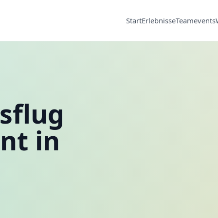
Start
Erlebnisse
Teamevents
sflug
nt in