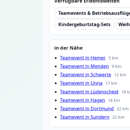
Verfügbare Erlebniswelten
Teamevents & Betriebsausflüg
Kindergeburtstag-Sets
Weih
in der Nähe
Teamevent in Hemer
5 km
Teamevent in Menden
9 km
Teamevent in Schwerte
12 km
Teamevent in Unna
17 km
Teamevent in Lüdenscheid
18 
Teamevent in Hagen
18 km
Teamevent in Dortmund
22 km
Teamevent in Sundern
22 km