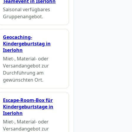
Teamevent in Iserlohn
Saisonal verfügbares
Gruppenangebot.
Geocaching-
Kindergeburtstag in
Iserlohn
Miet-, Material- oder
Versandangebot zur
Durchführung am
gewünschten Ort.
Escape-Room-Box für
Kindergeburtstage in
Iserlohn
Miet-, Material- oder
Versandangebot zur