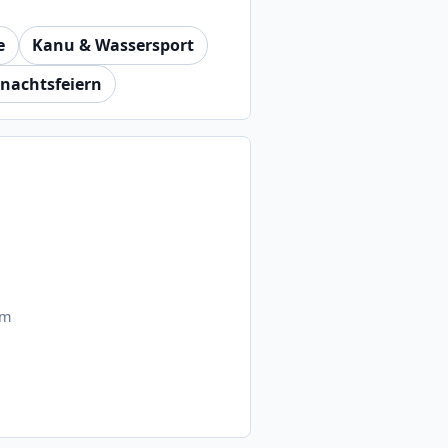
e
Kanu & Wassersport
nachtsfeiern
km