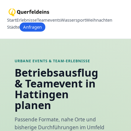
Start
Erlebnisse
Teamevents
Wassersport
Weihnachten
Städte
Anfragen
URBANE EVENTS & TEAM-ERLEBNISSE
Betriebsausflug
& Teamevent in
Hattingen
planen
Passende Formate, nahe Orte und
bisherige Durchführungen im Umfeld