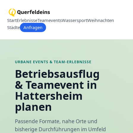
Start
Erlebnisse
Teamevents
Wassersport
Weihnachten
Städte
Anfragen
URBANE EVENTS & TEAM-ERLEBNISSE
Betriebsausflug
& Teamevent in
Hattersheim
planen
Passende Formate, nahe Orte und
bisherige Durchführungen im Umfeld