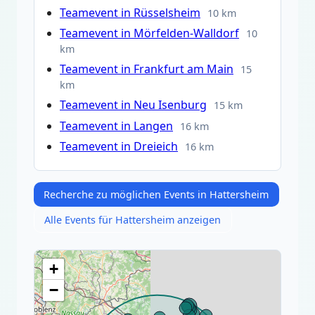
Teamevent in Rüsselsheim
10 km
Teamevent in Mörfelden-Walldorf
10
km
Teamevent in Frankfurt am Main
15
km
Teamevent in Neu Isenburg
15 km
Teamevent in Langen
16 km
Teamevent in Dreieich
16 km
Recherche zu möglichen Events in Hattersheim
Alle Events für Hattersheim anzeigen
+
−