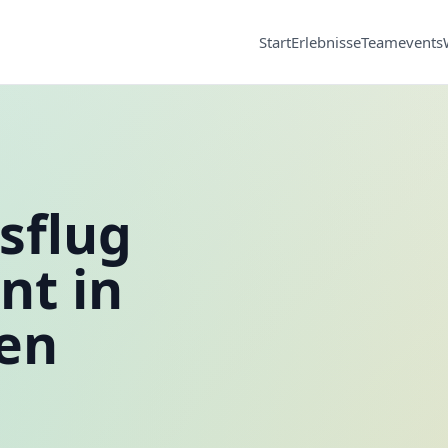
Start
Erlebnisse
Teamevents
sflug
nt in
en