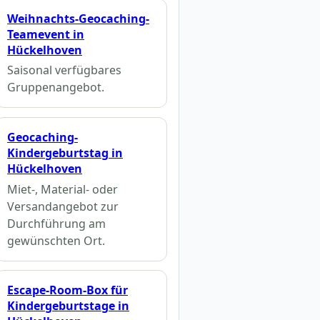
Weihnachts-Geocaching-
Teamevent in
Hückelhoven
Saisonal verfügbares
Gruppenangebot.
Geocaching-
Kindergeburtstag in
Hückelhoven
Miet-, Material- oder
Versandangebot zur
Durchführung am
gewünschten Ort.
Escape-Room-Box für
Kindergeburtstage in