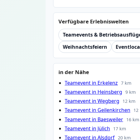
Verfügbare Erlebniswelten
Teamevents & Betriebsausflüg
Weihnachtsfeiern
Eventloca
in der Nähe
Teamevent in Erkelenz
7 km
Teamevent in Heinsberg
9 km
Teamevent in Wegberg
12 km
Teamevent in Geilenkirchen
12
Teamevent in Baesweiler
16 km
Teamevent in Jülich
17 km
Teamevent in Alsdorf
20 km