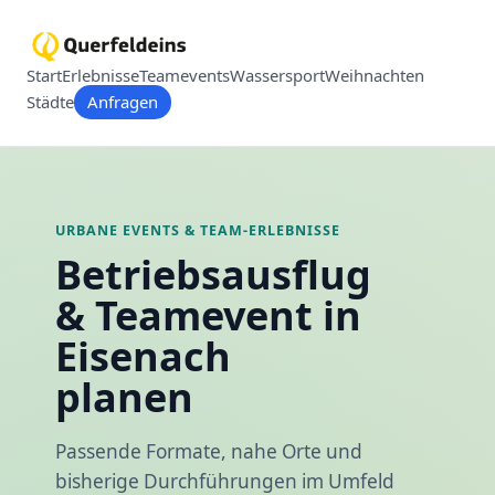
Start
Erlebnisse
Teamevents
Wassersport
Weihnachten
Städte
Anfragen
URBANE EVENTS & TEAM-ERLEBNISSE
Betriebsausflug
& Teamevent in
Eisenach
planen
Passende Formate, nahe Orte und
bisherige Durchführungen im Umfeld