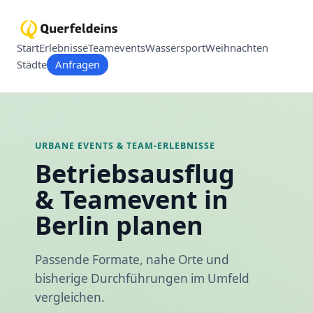
Start
Erlebnisse
Teamevents
Wassersport
Weihnachten
Städte
Anfragen
URBANE EVENTS & TEAM-ERLEBNISSE
Betriebsausflug
& Teamevent in
Berlin planen
Passende Formate, nahe Orte und
bisherige Durchführungen im Umfeld
vergleichen.