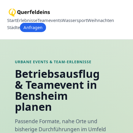
Start
Erlebnisse
Teamevents
Wassersport
Weihnachten
Städte
Anfragen
URBANE EVENTS & TEAM-ERLEBNISSE
Betriebsausflug
& Teamevent in
Bensheim
planen
Passende Formate, nahe Orte und
bisherige Durchführungen im Umfeld