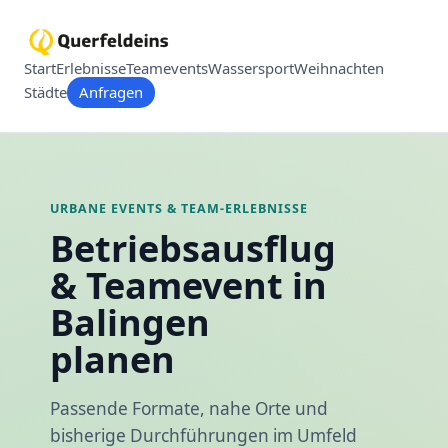
Start
Erlebnisse
Teamevents
Wassersport
Weihnachten
Städte
Anfragen
URBANE EVENTS & TEAM-ERLEBNISSE
Betriebsausflug
& Teamevent in
Balingen
planen
Passende Formate, nahe Orte und
bisherige Durchführungen im Umfeld