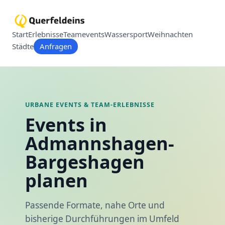
Start
Erlebnisse
Teamevents
Wassersport
Weihnachten
Städte
Anfragen
URBANE EVENTS & TEAM-ERLEBNISSE
Events in
Admannshagen-
Bargeshagen
planen
Passende Formate, nahe Orte und
bisherige Durchführungen im Umfeld