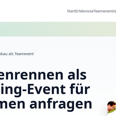
Start
Erlebnisse
Teamevents
enbau als Teamevent
tenrennen als
ing-Event für
men anfragen