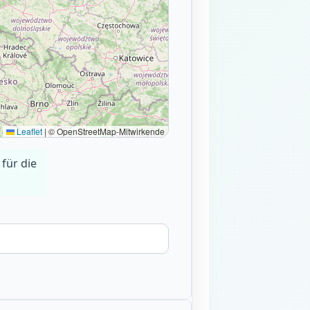
Leaflet
|
© OpenStreetMap-Mitwirkende
 für die