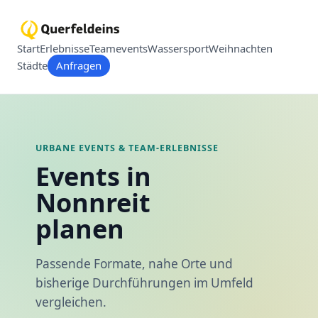
Start
Erlebnisse
Teamevents
Wassersport
Weihnachten
Städte
Anfragen
URBANE EVENTS & TEAM-ERLEBNISSE
Events in
Nonnreit
planen
Passende Formate, nahe Orte und
bisherige Durchführungen im Umfeld
vergleichen.