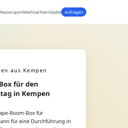
Wassersport
Weihnachten
Städte
Anfragen
pen aus Kempen
Box für den
stag in Kempen
cape-Room-Box für
ann für eine Durchführung in