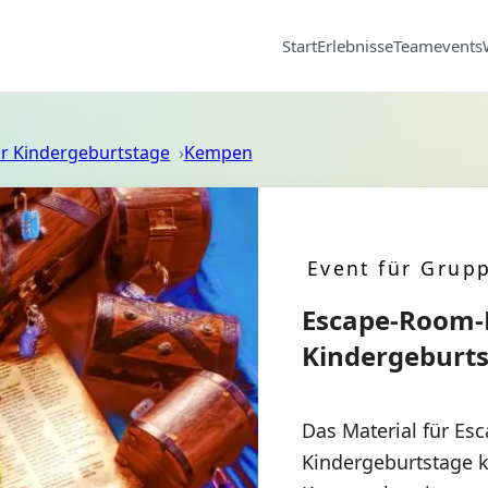
Start
Erlebnisse
Teamevents
r Kindergeburtstage
Kempen
Event für Grup
Escape-Room-
Kindergeburt
Das Material für Es
Kindergeburtstage k